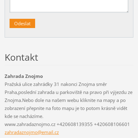
Kontakt
Zahrada Znojmo
Pražská ulice zahrádky 31 nakonci Znojma směr
Praha,poslední zahrada u parkoviště na pravo při výjezdu ze
Znojma.Nebo dole na našem webu kliknite na mapy a po
zobrazení přepnite na foto mapu je to potom krásně vidět
kde se nacházíme.
www.zahradaznojmo.cz +420608139355 +420608106601
zahradaz
nojmo@em
ail.cz