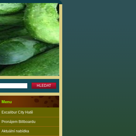
Menu
Excalibur City Hatě
Pronájem Billboardu
Aktuální nabídka