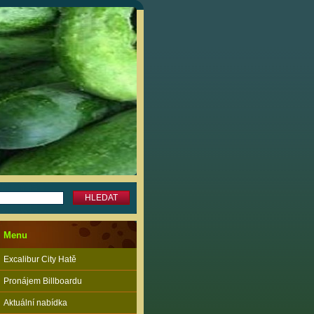
Menu
Excalibur City Hatě
Pronájem Billboardu
Aktuální nabídka