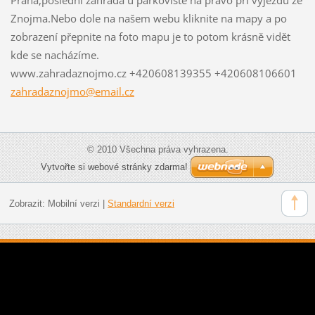
Znojma.Nebo dole na našem webu kliknite na mapy a po
zobrazení přepnite na foto mapu je to potom krásně vidět
kde se nacházíme.
www.zahradaznojmo.cz +420608139355 +420608106601
zahradaz
nojmo@em
ail.cz
© 2010 Všechna práva vyhrazena.
Vytvořte si webové stránky zdarma!
Zobrazit:
Mobilní verzi
|
Standardní verzi