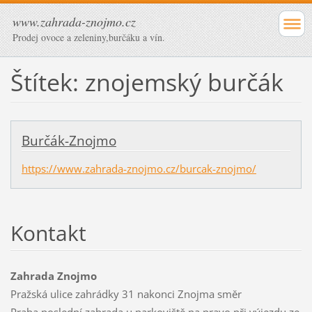
www.zahrada-znojmo.cz
Prodej ovoce a zeleniny,burčáku a vín.
Štítek: znojemský burčák
Burčák-Znojmo
https://www.zahrada-znojmo.cz/burcak-znojmo/
Kontakt
Zahrada Znojmo
Pražská ulice zahrádky 31 nakonci Znojma směr
Praha,poslední zahrada u parkoviště na pravo při výjezdu ze